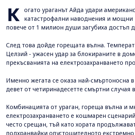
К
огато ураганът Айда удари американ
катастрофални наводнения и мощни ве
повече от 1 милион души загубиха достъп д
След това дойде горещата вълна. Температу
Целзий - ужасен удар за блокираните в дом
прекъсванията на електрозахранването про
Именно жегата се оказа най-смъртоносна в
девет от четиринадесетте смъртни случая в 
Комбинацията от ураган, гореща вълна и 
електрозахранването е кошмарен сценарий,
често срещан, тъй като хората продължават
подхранвайки опустошителното екстремно