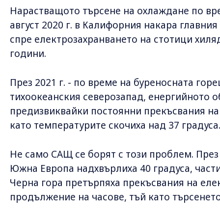
Нарастващото търсене на охлаждане по вр
август 2020 г. в Калифорния накара главни
спре електрозахранването на стотици хиляд
години.
През 2021 г. - по време на буреносната гор
тихоокеанския северозапад, енергийното об
предизвиквайки постоянни прекъсвания на 
като температурите скочиха над 37 градуса
Не само САЩ се борят с този проблем. През
Южна Европа надхвърлиха 40 градуса, части
Черна гора претърпяха прекъсвания на еле
продължение на часове, тъй като търсенето