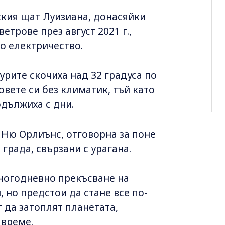
ския щат Луизиана, донасяйки
трове през август 2021 г.,
о електричество.
рите скочиха над 32 градуса по
овете си без климатик, тъй като
дължиха с дни.
 Ню Орлиънс, отговорна за поне
града, свързани с урагана.
многодневно прекъсване на
 но предстои да стане все по-
 да затоплят планетата,
 време.