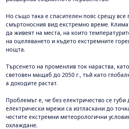
Но също така е спасителен пояс срещу все 
смъртоносния вид екстремно време. Клима
да живеят на места, на които температури
на оцеляването и където екстремните гор
нощта.
Търсенето на променлив ток нараства, като 
световен мащаб до 2050 г., тъй като глоба
а доходите растат.
Проблемът е, че без електричество се губи
електрически мрежи са изтласкани до точка
честите екстремни метеорологични услови
охлаждане.