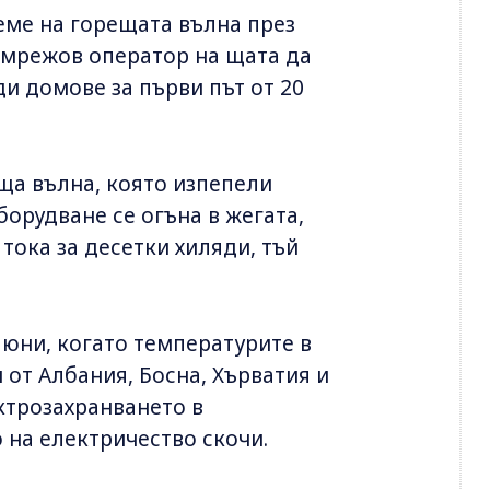
еме на горещата вълна през
я мрежов оператор на щата да
и домове за първи път от 20
еща вълна, която изпепели
орудване се огъна в жегата,
тока за десетки хиляди, тъй
.
 юни, когато температурите в
 от Албания, Босна, Хърватия и
ктрозахранването в
 на електричество скочи.