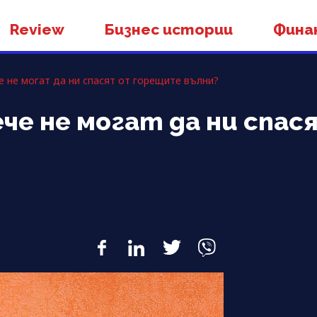
Review
Бизнес истории
Фина
 не могат да ни спасят от горещите вълни?
че не могат да ни спа