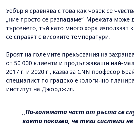
Уебър я сравнява с това как човек се чувств
„ние просто се разпадаме“. Мрежата може д
търсенето, тъй като много хора използват
се справят с високите температури.
Броят на големите прекъсвания на захранв
от 50 000 клиенти и продължаващи най-мал
2017 г. и 2020 г., казва за CNN професор Бр
специалист по градско екологично планира
институт на Джорджия.
„По-голямата част от ръста се сл
което показва, че тези системи не