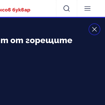
нсов буквар
сят от горещите