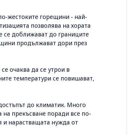
по-жестоките горещини - най-
тизацията позволява на хората
те се доближават до границите
ещини продължават дори през
се очаква да се утрои в
лните температури се повишават,
 достъпът до климатик. Много
 на прекъсване поради все по-
я и нарастващата нужда от