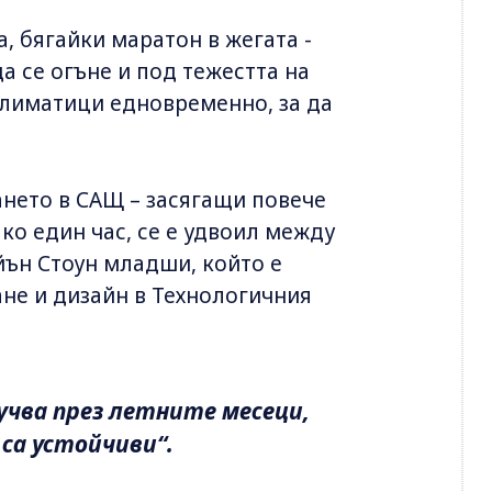
а, бягайки маратон в жегата -
а се огъне и под тежестта на
 климатици едновременно, за да
ането в САЩ – засягащи повече
ко един час, се е удвоил между
айън Стоун младши, който е
не и дизайн в Технологичния
учва през летните месеци,
 са устойчиви“.