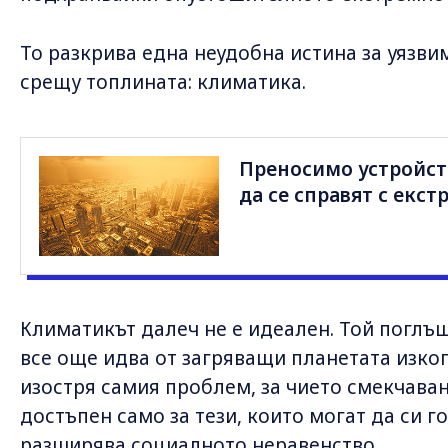
То разкрива една неудобна истина за уязв
срещу топлината: климатика.
Преносимо устройст
да се справят с екс
Климатикът далеч не е идеален. Той поглъщ
все още идва от загряващи планетата изкоп
изостря самия проблем, за чието смекчаване
достъпен само за тези, които могат да си 
разширява социалното неравенство.