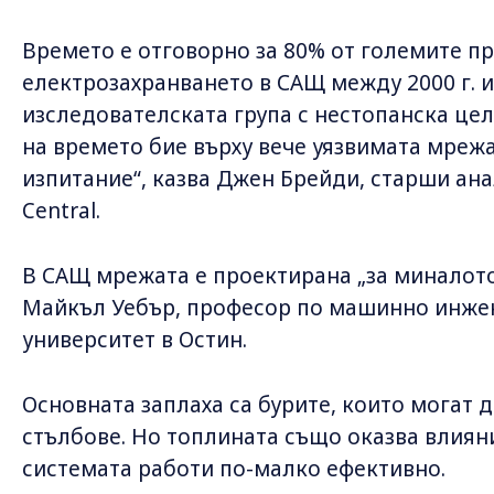
Времето е отговорно за 80% от големите п
електрозахранването в САЩ между 2000 г. и 
изследователската група с нестопанска цел 
на времето бие върху вече уязвимата мрежа
изпитание“, казва Джен Брейди, старши ана
Central.
В САЩ мрежата е проектирана „за миналото,
Майкъл Уебър, професор по машинно инжен
университет в Остин.
Основната заплаха са бурите, които могат 
стълбове. Но топлината също оказва влияни
системата работи по-малко ефективно.