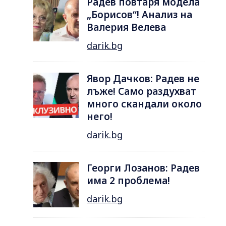
Радев повтаря модела
„Борисов“! Анализ на
Валерия Велева
darik.bg
Явор Дачков: Радев не
лъже! Само раздухват
много скандали около
него!
darik.bg
Георги Лозанов: Радев
има 2 проблема!
darik.bg