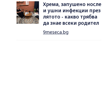
Хрема, запушено носле
и ушни инфекции през
лятотo - какво трябва
да знае всеки родител
9meseca.bg