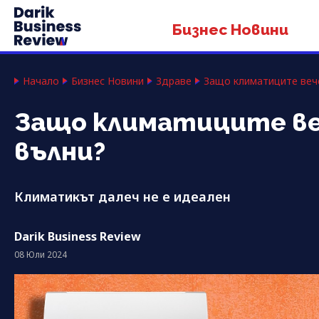
Бизнес Новини
Начало
Бизнес Новини
Здраве
Защо климатиците вече
Защо климатиците ве
вълни?
Климатикът далеч не е идеален
Darik Business Review
08 Юли 2024